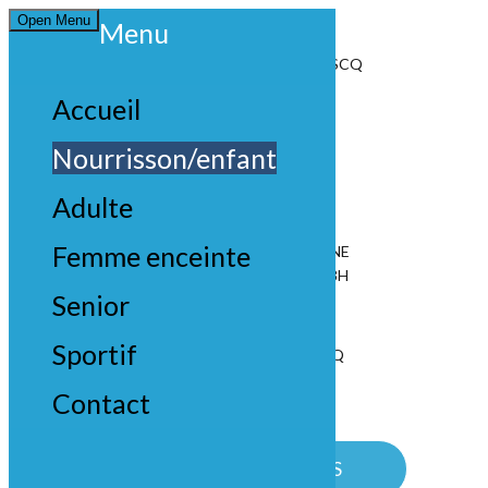
Open Menu
Menu
328 RUE JULES GUESDE
59650 VILLENEUVE-D'ASCQ
CÈDRE BLEU
Accueil
Nourrisson/enfant
Adulte
Femme enceinte
JOIGNABLE PAR TÉLÉPHONE
LUNDI AU SAMEDI : 9H À 18H
Senior
328 RUE JULES GUESDE
Sportif
59650 VILLENEUVE-D'ASCQ
CÈDRE BLEU
Contact
CONTACTEZ-NOUS